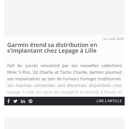
le 3 août 2018
Garmin étend sa distribution en
s’implantant chez Lepage à Lille
Fort du succès rencontré par ses nouvelles collections
fēnix 5 Plus, D2 Charlie et Tactix Charlie, Garmin poursuit
son implantation au sein de l’univers horloger traditionnel.
Ses montres connectées sont désormais disponibles chez
Lepage à Lille, en ligne sur lepage.fr et bientôt à Rouen et
au Havre.Des montres qui correspondent parfaitement aux
LIRE L'ARTICLE
attentes d’une nouvelle clientèle […]