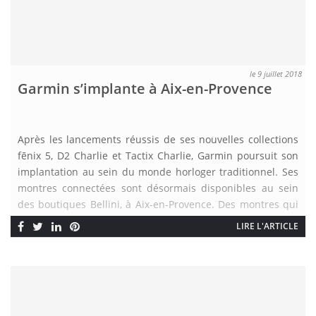
le 9 juillet 2018
Garmin s’implante à Aix-en-Provence
Après les lancements réussis de ses nouvelles collections
fēnix 5, D2 Charlie et Tactix Charlie, Garmin poursuit son
implantation au sein du monde horloger traditionnel. Ses
montres connectées sont désormais disponibles au sein
des boutiques Bellini, à Aix-en-Provence. Des montres qui
correspondent parfaitement aux attentes d’une nouvelle
LIRE L'ARTICLE
clientèle de passionnés de sports chics et connectés. […]