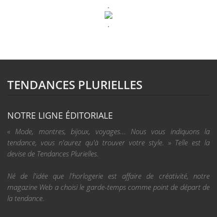
.
.
TENDANCES PLURIELLES
NOTRE LIGNE ÉDITORIALE
« Mode, montres, bijoux, voyages... Nous vous indiquons la
tendance, vous n'aurez qu'à trouver votre style. » Telle est la
devise de Tendances Plurielles.
Né de l'idée que l'horlogerie est affaire de créativité, notre
magazine Web a choisi le garde-temps comme point de départ de
la tendance.