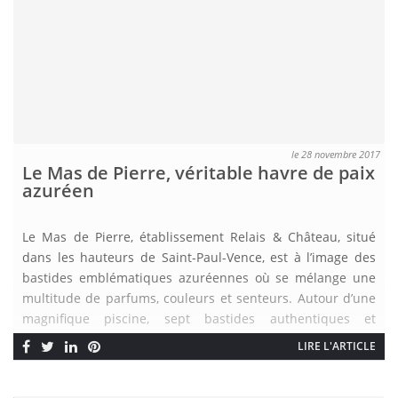
le 28 novembre 2017
Le Mas de Pierre, véritable havre de paix
azuréen
Le Mas de Pierre, établissement Relais & Château, situé
dans les hauteurs de Saint-Paul-Vence, est à l’image des
bastides emblématiques azuréennes où se mélange une
multitude de parfums, couleurs et senteurs. Autour d’une
magnifique piscine, sept bastides authentiques et
luxueuses constituent un domaine d’exception au cœur
LIRE L'ARTICLE
d’un vaste jardin provençal de plus de 3 hectares. Le Mas
de Pierre […]