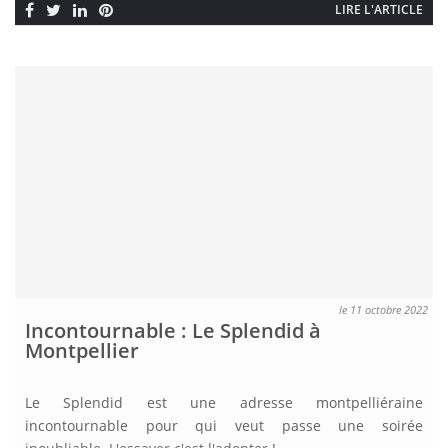
elle est la propriété de la famille Martel, amoureuse du
LIRE L'ARTICLE
patrimoine français. La […]
le 11 octobre 2022
Incontournable : Le Splendid à
Montpellier
Le Splendid est une adresse montpelliéraine
incontournable pour qui veut passe une soirée