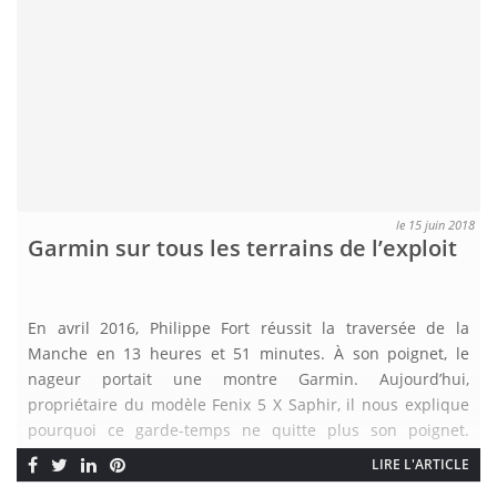
le 15 juin 2018
Garmin sur tous les terrains de l’exploit
En avril 2016, Philippe Fort réussit la traversée de la
Manche en 13 heures et 51 minutes. À son poignet, le
nageur portait une montre Garmin. Aujourd’hui,
propriétaire du modèle Fenix 5 X Saphir, il nous explique
pourquoi ce garde-temps ne quitte plus son poignet.
Entretien. Pouvez-vous nous résumer votre parcours ?
LIRE L'ARTICLE
Après plus de 20 […]