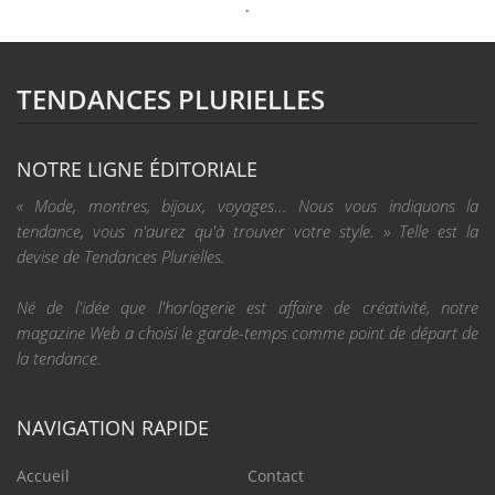
.
TENDANCES PLURIELLES
NOTRE LIGNE ÉDITORIALE
« Mode, montres, bijoux, voyages... Nous vous indiquons la
tendance, vous n'aurez qu'à trouver votre style. » Telle est la
devise de Tendances Plurielles.
Né de l'idée que l'horlogerie est affaire de créativité, notre
magazine Web a choisi le garde-temps comme point de départ de
la tendance.
NAVIGATION RAPIDE
Accueil
Contact