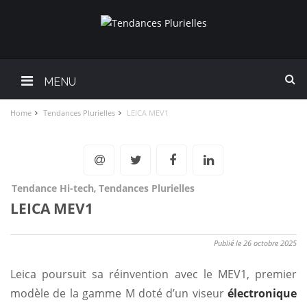
MENU
Home
Tendances Plurielles
LEICA MEV1
Tendance Hi-tech
,
Tendances Plurielles
LEICA MEV1
Publié le 26 octobre 2025
Leica poursuit sa réinvention avec le MEV1, premier
modèle de la gamme M doté d’un viseur
électronique