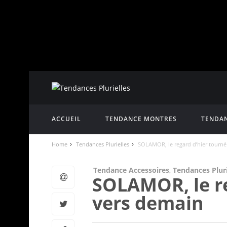
ACCUEIL
TENDANCE MONTRES
TENDAN
Home
Tendances Plurielles
SOLAMOR, le regard d’hier tourné
Tendance Accessoires
,
Tendances Pluri
SOLAMOR, le re
vers demain