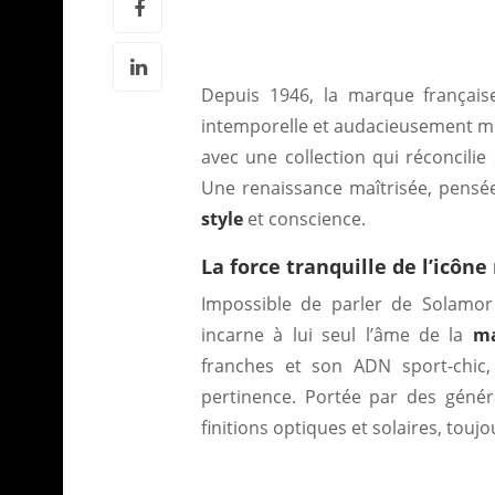
Depuis 1946, la marque français
intemporelle et audacieusement mod
avec une collection qui réconcilie
Une renaissance maîtrisée, pensée
style
et conscience.
La force tranquille de l’icône
Impossible de parler de Solamor
incarne à lui seul l’âme de la
ma
franches et son ADN sport-chic,
pertinence. Portée par des généra
finitions optiques et solaires, tou