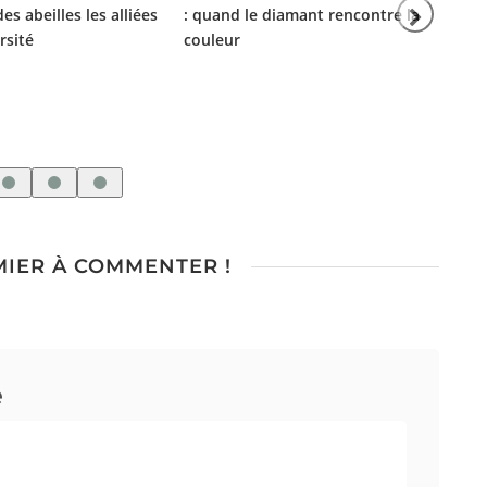
es abeilles les alliées
: quand le diamant rencontre la
rsité
couleur
Ro
ré
po
MIER À COMMENTER !
e