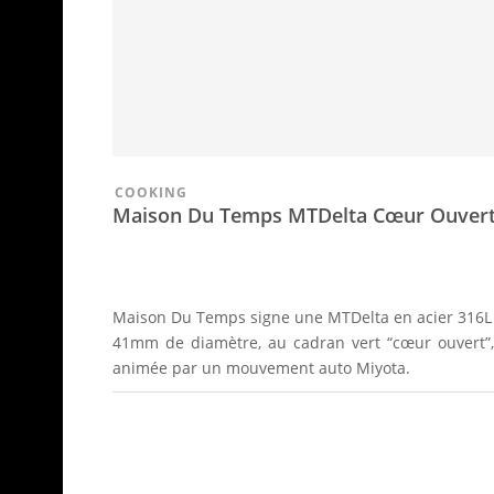
COOKING
Maison Du Temps MTDelta Cœur Ouver
Maison Du Temps signe une MTDelta en acier 316L
41mm de diamètre, au cadran vert “cœur ouvert”,
animée par un mouvement auto Miyota.