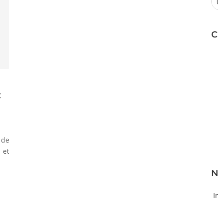
C
t
 de
 et
N
I