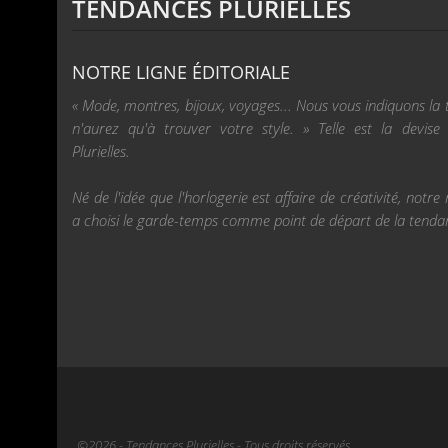
TENDANCES PLURIELLES
NOTRE LIGNE ÉDITORIALE
« Mode, montres, bijoux, voyages... Nous vous indiquons la
n'aurez qu'à trouver votre style. » Telle est la devis
Plurielles.
Né de l'idée que l'horlogerie est affaire de créativité, not
a choisi le garde-temps comme point de départ de la tenda
©2026 - Tendances Plurielles - Tous droits réservés