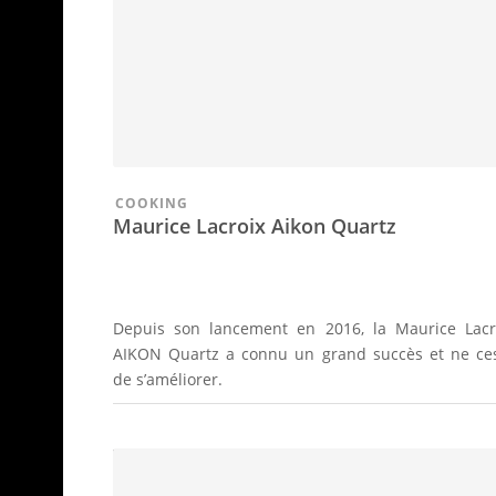
COOKING
Maurice Lacroix Aikon Quartz
Depuis son lancement en 2016, la Maurice Lacr
AIKON Quartz a connu un grand succès et ne ce
de s’améliorer.