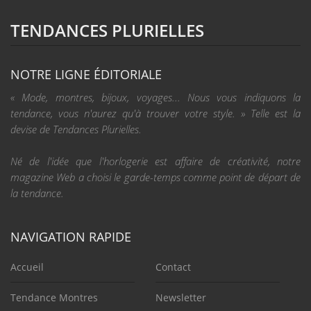
TENDANCES PLURIELLES
NOTRE LIGNE ÉDITORIALE
« Mode, montres, bijoux, voyages... Nous vous indiquons la
tendance, vous n'aurez qu'à trouver votre style. » Telle est la
devise de Tendances Plurielles.
Né de l'idée que l'horlogerie est affaire de créativité, notre
magazine Web a choisi le garde-temps comme point de départ de
la tendance.
NAVIGATION RAPIDE
Accueil
Contact
Tendance Montres
Newsletter