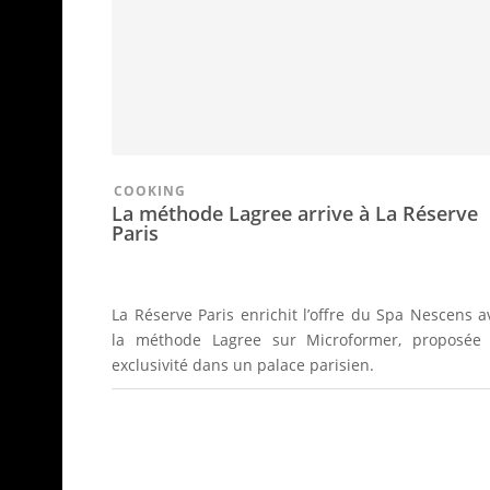
COOKING
La méthode Lagree arrive à La Réserve
Paris
La Réserve Paris enrichit l’offre du Spa Nescens a
la méthode Lagree sur Microformer, proposée
exclusivité dans un palace parisien.