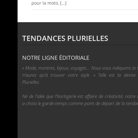
pour la moto, […]
TENDANCES PLURIELLES
NOTRE LIGNE ÉDITORIALE
« Mode, montres, bijoux, voyages... Nous vous indiquons la
n'aurez qu'à trouver votre style. » Telle est la devis
Plurielles.
Né de l'idée que l'horlogerie est affaire de créativité, not
a choisi le garde-temps comme point de départ de la tenda