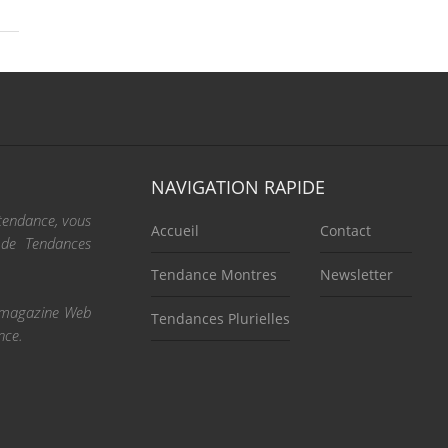
NAVIGATION RAPIDE
 tendance, vous
Accueil
Contact
e de Tendances
Tendance Montres
Newsletter
re magazine Web
Tendances Plurielles
nce.