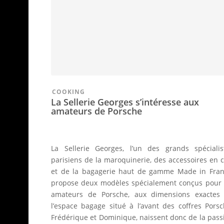
COOKING
La Sellerie Georges s’intéresse aux
amateurs de Porsche
La Sellerie Georges, l’un des grands spécialis
parisiens de la maroquinerie, des accessoires en c
et de la bagagerie haut de gamme Made in Fran
propose deux modèles spécialement conçus pour 
amateurs de Porsche, aux dimensions exactes
l’espace bagage situé à l’avant des coffres Porsc
Frédérique et Dominique, naissent donc de la pass