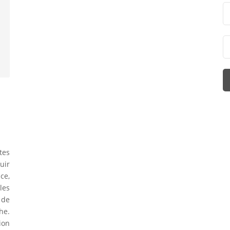
tes
uir
ce,
les
 de
he.
ion