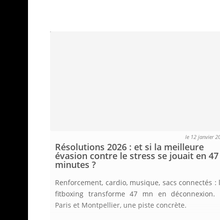
le 12 janvier 2
Résolutions 2026 : et si la meilleure
évasion contre le stress se jouait en 47
minutes ?
Renforcement, cardio, musique, sacs connectés : 
fitboxing transforme 47 mn en déconnexion.
Paris et Montpellier, une piste concrète.