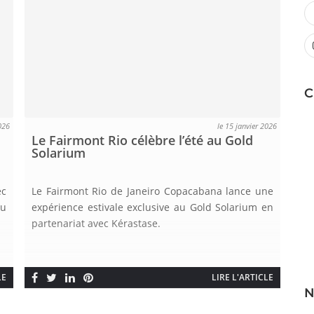
C
026
le 15 janvier 2026
Le Fairmont Rio célèbre l’été au Gold
Solarium
ec
Le Fairmont Rio de Janeiro Copacabana lance une
du
expérience estivale exclusive au Gold Solarium en
partenariat avec Kérastase.
LE
LIRE L'ARTICLE
N