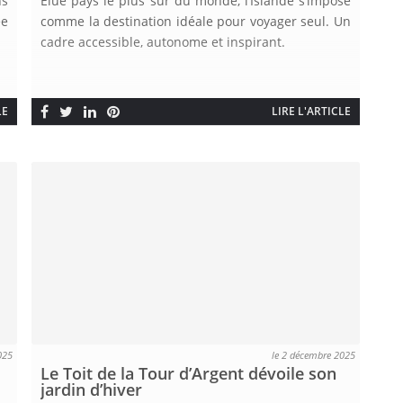
ns
Élue pays le plus sûr du monde, l’Islande s’impose
ée
comme la destination idéale pour voyager seul. Un
cadre accessible, autonome et inspirant.
LE
LIRE L'ARTICLE
025
le 2 décembre 2025
Le Toit de la Tour d’Argent dévoile son
jardin d’hiver