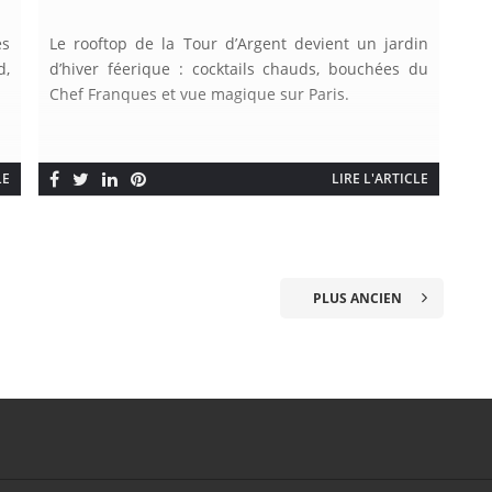
es
Le rooftop de la Tour d’Argent devient un jardin
d,
d’hiver féerique : cocktails chauds, bouchées du
Chef Franques et vue magique sur Paris.
LE
LIRE L'ARTICLE
PLUS ANCIEN