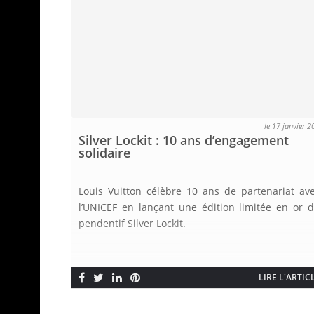
le 17 janvier 2
Silver Lockit : 10 ans d’engagement
solidaire
Louis Vuitton célèbre 10 ans de partenariat av
l’UNICEF en lançant une édition limitée en or 
pendentif Silver Lockit.
LIRE L'ARTIC