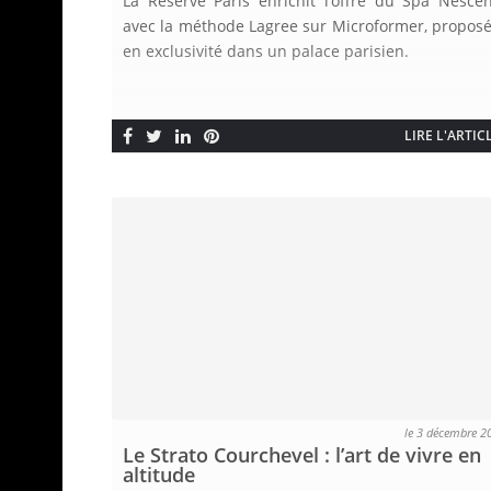
La Réserve Paris enrichit l’offre du Spa Nesce
avec la méthode Lagree sur Microformer, propos
en exclusivité dans un palace parisien.
LIRE L'ARTIC
le 3 décembre 2
Le Strato Courchevel : l’art de vivre en
altitude