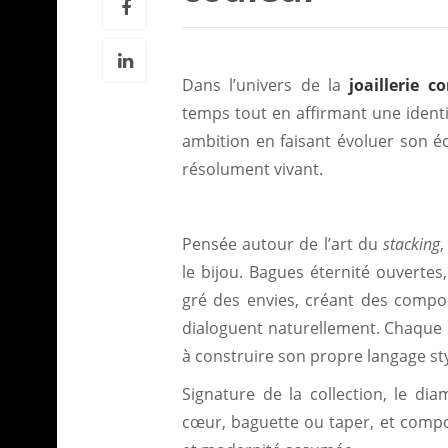
Dans l’univers de la
joaillerie 
temps tout en affirmant une identi
ambition en faisant évoluer son écr
résolument vivant.
Pensée autour de l’art du
stacking
,
le bijou. Bagues éternité ouvertes
gré des envies, créant des compo
dialoguent naturellement. Chaque p
à construire son propre langage sty
Signature de la collection, le dia
cœur, baguette ou taper, et compos