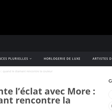
CES PLURIELLES
HORLOGERIE DE LUXE
ARTISTES 
e : quand le diamant rencontre la couleur
G
te l’éclat avec More :
nt rencontre la