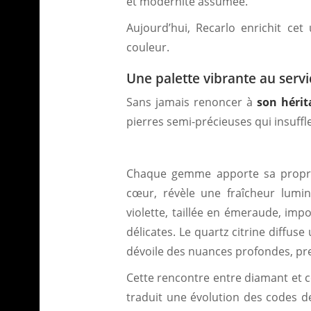
et modernité assumée.
Aujourd’hui, Recarlo enrichit ce
couleur.
Une palette vibrante au servi
Sans jamais renoncer à
son hérit
pierres semi-précieuses qui insuffl
Chaque gemme apporte sa propre n
cœur, révèle une fraîcheur lumin
violette, taillée en émeraude, im
délicates. Le quartz citrine diffus
dévoile des nuances profondes, pr
Cette rencontre entre diamant et c
traduit une évolution des codes de