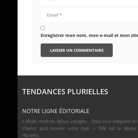
Enregistrer mon nom, mon e-mail et mon sit
TENDANCES PLURIELLES
NOTRE LIGNE ÉDITORIALE
« Mode, montres, bijoux, voyages... Nous vous indiquons la
n'aurez qu'à trouver votre style. » Telle est la devis
Plurielles.