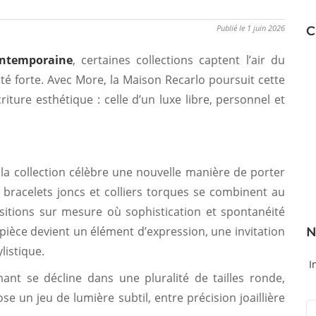
Publié le 1 juin 2026
C
contemporaine
, certaines collections captent l’air du
té forte. Avec More, la Maison Recarlo poursuit cette
iture esthétique : celle d’un luxe libre, personnel et
 la collection célèbre une nouvelle manière de porter
, bracelets joncs et colliers torques se combinent au
sitions sur mesure où sophistication et spontanéité
ièce devient un élément d’expression, une invitation
N
listique.
I
mant se décline dans une pluralité de tailles ronde,
e un jeu de lumière subtil, entre précision joaillière