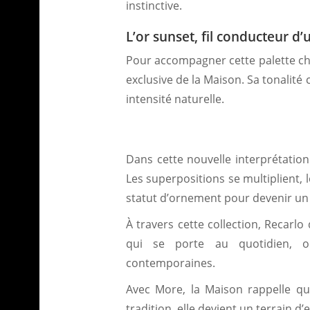
instinctive.
L’or sunset, fil conducteur d
Pour accompagner cette palette ch
exclusive de la Maison. Sa tonalit
intensité naturelle.
Dans cette nouvelle interprétation
Les superpositions se multiplient, l
statut d’ornement pour devenir un
À travers cette collection, Recarlo
qui se porte au quotidien, où
contemporaines.
Avec More, la Maison rappelle que
tradition, elle devient un terrain d