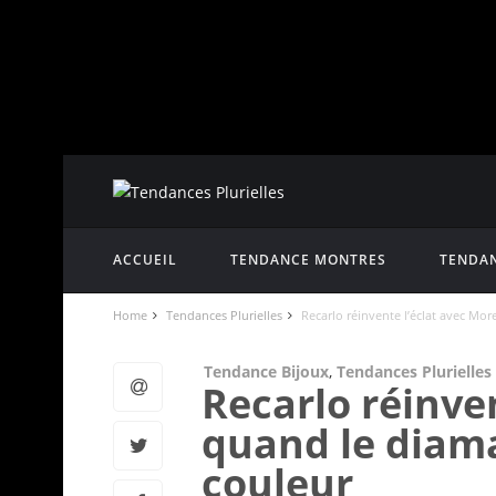
ACCUEIL
TENDANCE MONTRES
TENDAN
Home
Tendances Plurielles
Recarlo réinvente l’éclat avec Mor
Tendance Bijoux
,
Tendances Plurielles
Recarlo réinven
quand le diama
couleur