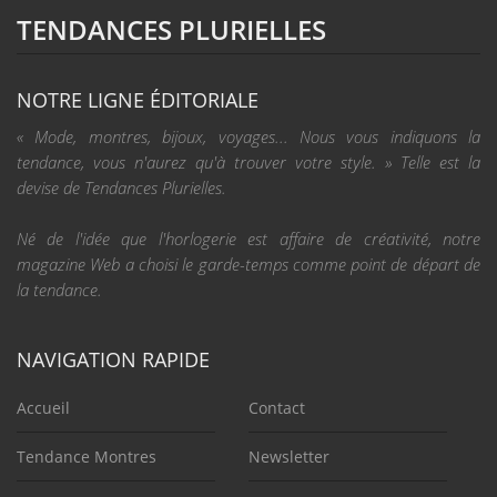
TENDANCES PLURIELLES
NOTRE LIGNE ÉDITORIALE
« Mode, montres, bijoux, voyages... Nous vous indiquons la
tendance, vous n'aurez qu'à trouver votre style. » Telle est la
devise de Tendances Plurielles.
Né de l'idée que l'horlogerie est affaire de créativité, notre
magazine Web a choisi le garde-temps comme point de départ de
la tendance.
NAVIGATION RAPIDE
Accueil
Contact
Tendance Montres
Newsletter