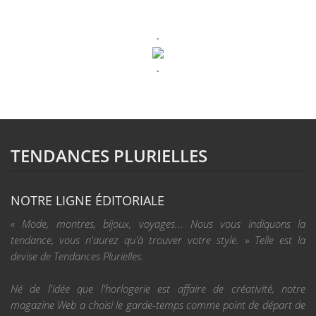
.
.
TENDANCES PLURIELLES
NOTRE LIGNE ÉDITORIALE
« Mode, montres, bijoux, voyages... Nous vous indiquons la
tendance, vous n'aurez qu'à trouver votre style. » Telle est la
devise de Tendances Plurielles.
Né de l'idée que l'horlogerie est affaire de créativité, notre
magazine Web a choisi le garde-temps comme point de départ de