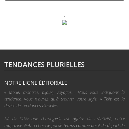
.
.
TENDANCES PLURIELLES
NOTRE LIGNE ÉDITORIALE
« Mode, montres, bijoux, voyages... Nous vous indiquons la
tendance, vous n'aurez qu'à trouver votre style. » Telle est la
devise de Tendances Plurielles.
Né de l'idée que l'horlogerie est affaire de créativité, notre
magazine Web a choisi le garde-temps comme point de départ de