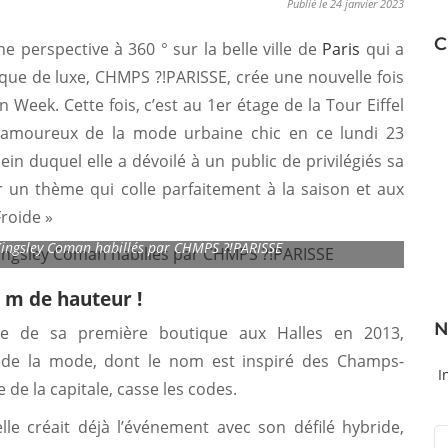
Publié le 24 janvier 2023
C
e perspective à 360 ° sur la belle ville de
Paris
qui a
que de luxe, CHMPS ?!PARISSE, crée une nouvelle fois
 Week. Cette fois, c’est au 1er étage de la Tour Eiffel
 amoureux de la mode urbaine chic en ce lundi 23
in duquel elle a dévoilé à un public de privilégiés sa
r un thème qui colle parfaitement à la saison et aux
Froide »
ingsley Coman habillés par CHMPS ?!PARISSE
 m de hauteur !
N
ure de sa première boutique aux Halles en 2013,
e de la mode, dont le nom est inspiré des Champs-
I
 de la capitale, casse les codes.
le créait déjà l’événement avec son défilé hybride,