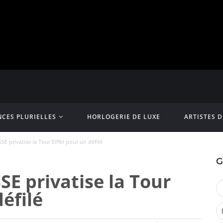
CES PLURIELLES
HORLOGERIE DE LUXE
ARTISTES 
E privatise la Tour Eiffel pour un défilé
G
E privatise la Tour
défilé