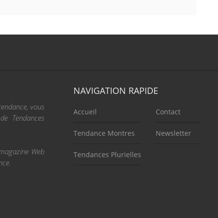
NAVIGATION RAPIDE
 tendance, vous
Accueil
Contact
e de Tendances
Tendance Montres
Newsletter
re magazine Web
Tendances Plurielles
nce.