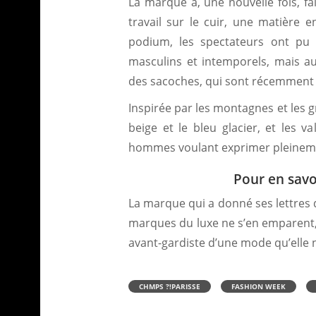
La marque a, une nouvelle fois, fa
travail sur le cuir, une matière e
podium, les spectateurs ont pu a
masculins et intemporels, mais au
des sacoches, qui sont récemment 
Inspirée par les montagnes et les g
beige et le bleu glacier, et les 
hommes voulant exprimer pleineme
Pour en savo
La marque qui a donné ses lettres 
marques du luxe ne s’en emparent, 
avant-gardiste d’une mode qu’elle n
CHMPS ?!PARISSE
FASHION WEEK