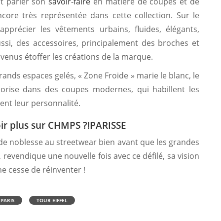
it parler son
savoir-faire
en matière de coupes et de
ncore très représentée dans cette collection. Sur le
pprécier les vêtements urbains, fluides, élégants,
ssi, des accessoires, principalement des broches et
venus étoffer les créations de la marque.
rands espaces gelés, « Zone Froide » marie le blanc, le
valorise dans des coupes modernes, qui habillent les
nt leur personnalité.
ir plus sur CHMPS ?!PARISSE
de noblesse au streetwear bien avant que les grandes
revendique une nouvelle fois avec ce défilé, sa vision
e cesse de réinventer !
PARIS
TOUR EIFFEL