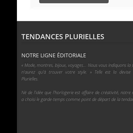
TENDANCES PLURIELLES
NOTRE LIGNE ÉDITORIALE
« Mode, montres, bijoux, voyages... Nous vous indiquons la
n'aurez qu'à trouver votre style. » Telle est la devis
Plurielles.
Né de l'idée que l'horlogerie est affaire de créativité, not
a choisi le garde-temps comme point de départ de la tenda