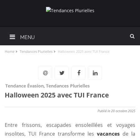
MENU
Home
Tendances Plurielles
Halloween 2025 avec TUI France
Tendance Évasion
,
Tendances Plurielles
Halloween 2025 avec TUI France
Publié le 20 octobre 2025
Entre frissons, escapades ensoleillées et voyages
insolites, TUI France transforme les
vacances
de la