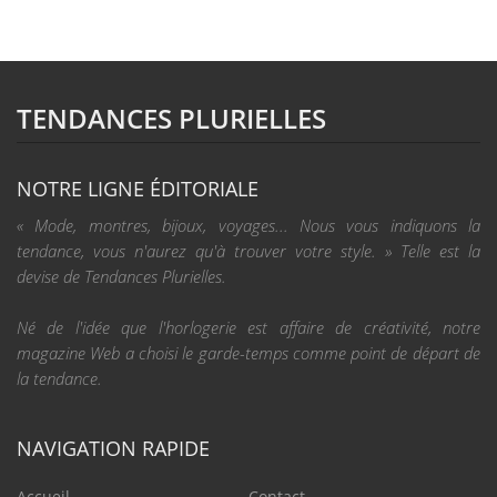
TENDANCES PLURIELLES
NOTRE LIGNE ÉDITORIALE
« Mode, montres, bijoux, voyages... Nous vous indiquons la
tendance, vous n'aurez qu'à trouver votre style. » Telle est la
devise de Tendances Plurielles.
Né de l'idée que l'horlogerie est affaire de créativité, notre
magazine Web a choisi le garde-temps comme point de départ de
la tendance.
NAVIGATION RAPIDE
Accueil
Contact