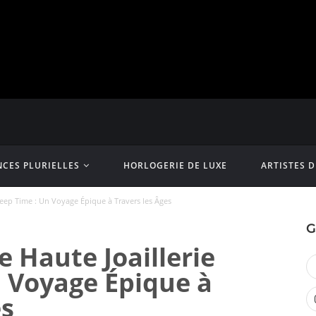
CES PLURIELLES
HORLOGERIE DE LUXE
ARTISTES 
Deep Time : Un Voyage Épique à Travers les Âges
G
e Haute Joaillerie
 Voyage Épique à
es