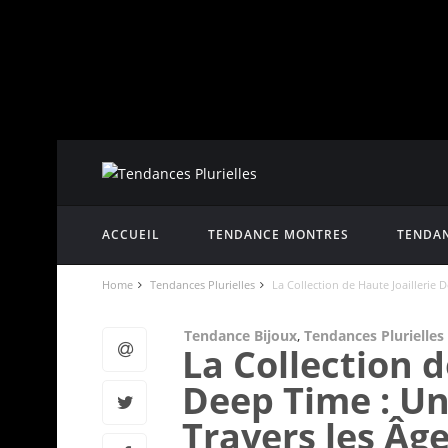
ACCUEIL
TENDANCE MONTRES
TENDAN
Home
Tendances Plurielles
La Collection de Haute Joaillerie 
Tendance Bijoux
,
Tendances Plurielles
La Collection d
Deep Time : Un
Travers les Âg