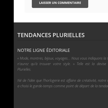
TENDANCES PLURIELLES
NOTRE LIGNE ÉDITORIALE
« Mode, montres, bijoux, voyages... Nous vous indiquons la
n'aurez qu'à trouver votre style. » Telle est la devis
Plurielles.
Né de l'idée que l'horlogerie est affaire de créativité, not
a choisi le garde-temps comme point de départ de la tenda