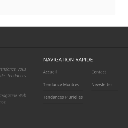
NAVIGATION RAPIDE
 tendance, vous
Accueil
Contact
e de Tendances
Tendance Montres
Newsletter
re magazine Web
Tendances Plurielles
nce.