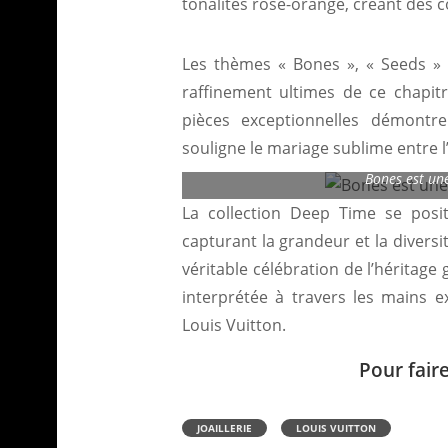
tonalités rose-orangé, créant des
Les thèmes « Bones », « Seeds » e
raffinement ultimes de ce chapit
pièces exceptionnelles démontre
souligne le mariage sublime entre l’a
Bones est une
La collection Deep Time se posi
capturant la grandeur et la divers
véritable célébration de l’héritag
interprétée à travers les mains e
Louis Vuitton.
Pour fair
JOAILLERIE
LOUIS VUITTON