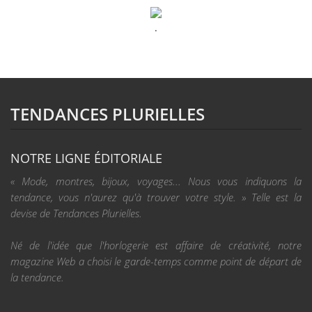
.
TENDANCES PLURIELLES
NOTRE LIGNE ÉDITORIALE
« Mode, montres, bijoux, voyages... Nous vous indiquons la
tendance, vous n'aurez qu'à trouver votre style. » Telle est la
devise de Tendances Plurielles.
Né de l'idée que l'horlogerie est affaire de créativité, notre
magazine Web a choisi le garde-temps comme point de départ de
la tendance.