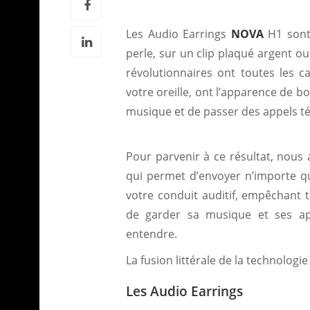
Les Audio Earrings
NOVA
H1 sont
perle, sur un clip plaqué argent ou 
révolutionnaires ont toutes les ca
votre oreille, ont l’apparence de b
musique et de passer des appels t
Pour parvenir à ce résultat, nous 
qui permet d’envoyer n’importe qu
votre conduit auditif, empêchant t
de garder sa musique et ses ap
entendre.
La fusion littérale de la technologie 
Les Audio Earrings