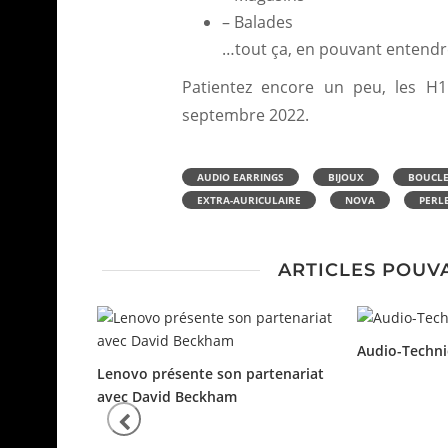
– Balades
…tout ça, en pouvant entendre
Patientez encore un peu, les H1
septembre 2022.
AUDIO EARRINGS
BIJOUX
BOUCLE
EXTRA-AURICULAIRE
NOVA
PERL
ARTICLES POUV
Audio-Techn
Lenovo présente son partenariat
avec David Beckham