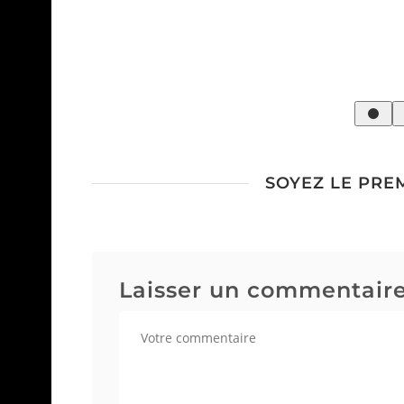
eau
SOYEZ LE PRE
Laisser un commentair