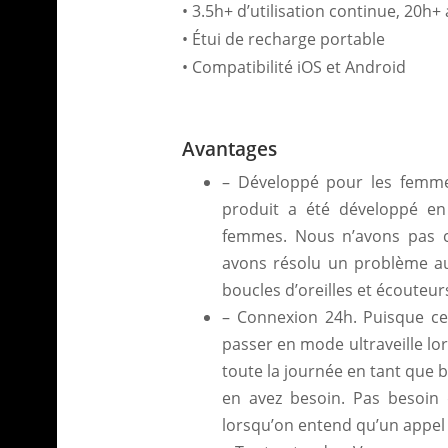
• 3.5h+ d’utilisation continue, 20h+
• Étui de recharge portable
• Compatibilité iOS et Android
Avantages
– Développé pour les femmes
produit a été développé en
femmes. Nous n’avons pas c
avons résolu un problème au
boucles d’oreilles et écouteu
– Connexion 24h. Puisque ce
passer en mode ultraveille lor
toute la journée en tant que 
en avez besoin. Pas besoin
lorsqu’on entend qu’un appel 