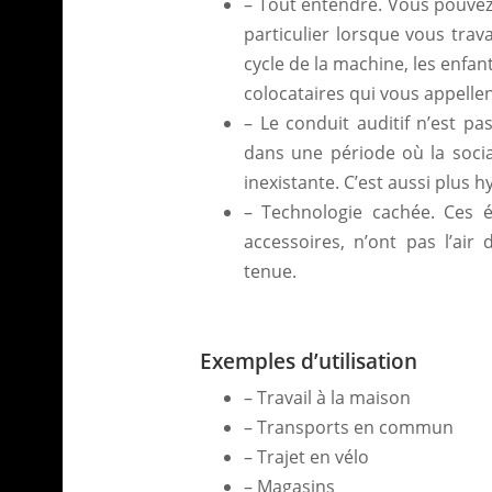
– Tout entendre. Vous pouvez 
particulier lorsque vous travai
cycle de la machine, les enfan
colocataires qui vous appellen
– Le conduit auditif n’est pa
dans une période où la soci
inexistante. C’est aussi plus h
– Technologie cachée. Ces 
accessoires, n’ont pas l’air
tenue.
Exemples d’utilisation
– Travail à la maison
– Transports en commun
– Trajet en vélo
– Magasins