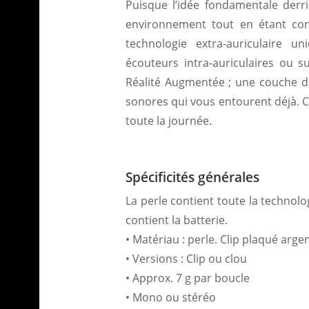
Puisque l’idée fondamentale derr
environnement tout en étant co
technologie extra-auriculaire u
écouteurs intra-auriculaires ou s
Réalité Augmentée ; une couche d
sonores qui vous entourent déjà.
toute la journée.
Spécificités générales
La perle contient toute la technol
contient la batterie.
• Matériau : perle. Clip plaqué arge
• Versions : Clip ou clou
• Approx. 7 g par boucle
• Mono ou stéréo