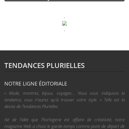
.
.
TENDANCES PLURIELLES
NOTRE LIGNE ÉDITORIALE
« Mode, montres, bijoux, voyages... Nous vous indiquons la
tendance, vous n'aurez qu'à trouver votre style. » Telle est la
devise de Tendances Plurielles.
Né de l'idée que l'horlogerie est affaire de créativité, notre
magazine Web a choisi le garde-temps comme point de départ de