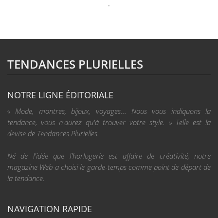
.
TENDANCES PLURIELLES
NOTRE LIGNE ÉDITORIALE
« Mode, montres, bijoux, voyages... Nous vous indiquons la
tendance, vous n'aurez qu'à trouver votre style. » Telle est la
devise de Tendances Plurielles.
Né de l'idée que l'horlogerie est affaire de créativité, notre
magazine Web a choisi le garde-temps comme point de départ de
la tendance.
NAVIGATION RAPIDE