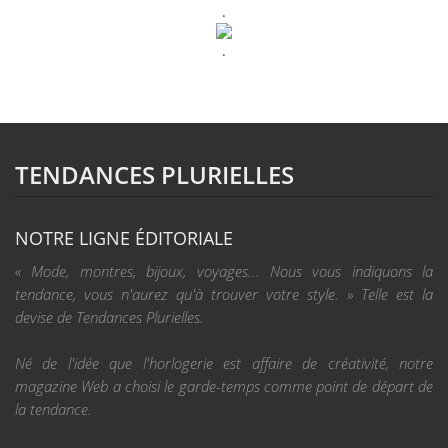
.
.
TENDANCES PLURIELLES
NOTRE LIGNE ÉDITORIALE
« Mode, montres, bijoux, voyages... Nous vous indiquons la
tendance, vous n'aurez qu'à trouver votre style. » Telle est la
devise de Tendances Plurielles.
Né de l'idée que l'horlogerie est affaire de créativité, notre
magazine Web a choisi le garde-temps comme point de départ de
la tendance.