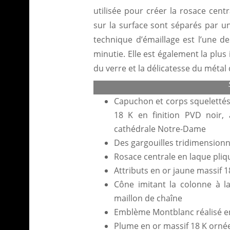
utilisée pour créer la rosace cent
sur la surface sont séparés par un 
technique d’émaillage est l’une de
minutie. Elle est également la plus
du verre et la délicatesse du métal 
Montblanc Writers Edi
Capuchon et corps squelettés 
18 K en fini­tion PVD noir,
cathédrale Notre-Dame
Des gargouilles tridimension­
Rosace centrale en laque pliq
Attributs en or jaune massif 18
Cône imitant la colonne à la
maillon de chaîne
Emblème Montblanc réalisé e
Plume en or massif 18 K ornée