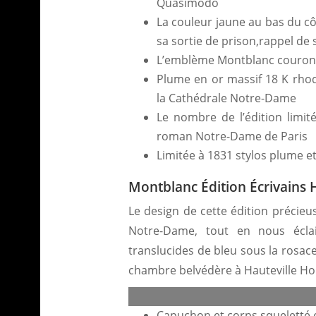
Quasimodo
La couleur jaune au bas du cô
sa sortie de prison,rappel de 
L’emblème Montblanc couronne
Plume en or massif 18 K rhod
la Cathédrale Notre-Dame
Le nombre de l’édition limit
roman Notre-Dame de Paris
Limitée à 1831 stylos plume et
Montblanc Édition Écrivains 
Le design de cette édition précieu
Notre-Dame, tout en nous éclai
translucides de bleu sous la rosace
chambre belvédère à Hauteville Hous
Montblanc Édition Écriv
Capuchon et corps squeletté e