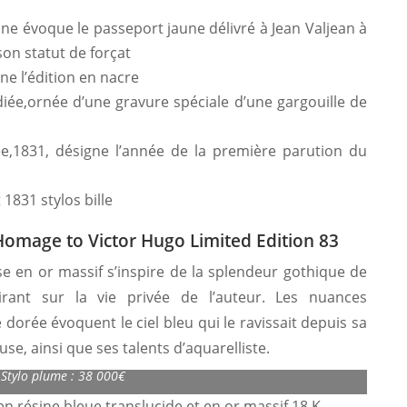
ne évoque le passeport jaune délivré à Jean Valjean à
son statut de forçat
 l’édition en nacre
iée,ornée d’une gravure spéciale d’une gargouille de
ée,1831, désigne l’année de la première parution du
 1831 stylos bille
Homage to Victor Hugo Limited Edition 83
se en or massif s’inspire de la splendeur gothique de
rant sur la vie privée de l’auteur. Les nuances
 dorée évoquent le ciel bleu qui le ravissait depuis sa
e, ainsi que ses talents d’aquarelliste.
ains Homage to Victor Hugo Limited Edition 83
Stylo plume : 38 000€
n résine bleue translucide et en or massif 18 K