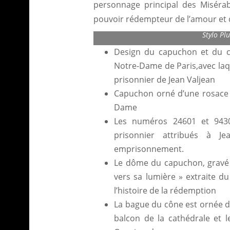
personnage principal des Misérabl
pouvoir rédempteur de l’amour et 
Montblanc Writers Editi
Stylo Pl
Design du capuchon et du co
Notre-Dame de Paris,avec laqu
prisonnier de Jean Valjean
Capuchon orné d’une rosace 
Dame
Les numéros 24601 et 9430
prisonnier attribués à J
emprisonnement.
Le dôme du capuchon, gravé 
vers sa lumière » extraite d
l’histoire de la rédemption
La bague du cône est ornée d
balcon de la cathédrale et 