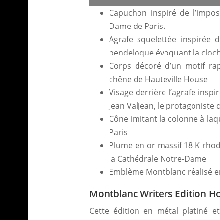
Capuchon inspiré de l’impos
Dame de Paris.
Agrafe squelettée inspirée 
pendeloque évoquant la cloc
Corps décoré d’un motif rap
chêne de Hauteville House
Visage derrière l’agrafe inspi
Jean Valjean, le protagoniste 
Cône imitant la colonne à la
Paris
Plume en or massif 18 K rhodi
la Cathédrale Notre-Dame
Emblème Montblanc réalisé en
Montblanc Writers Edition H
Cette édition en métal platiné et