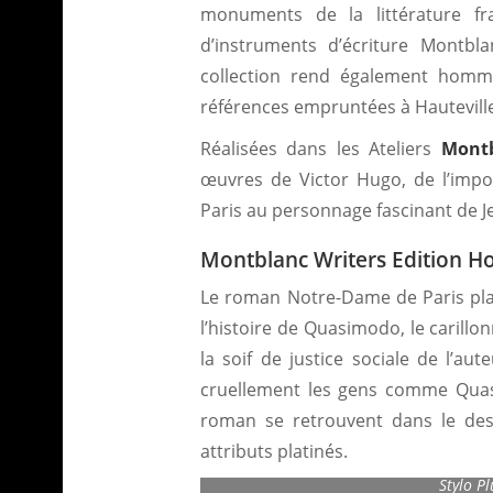
monuments de la littérature fra
d’instruments d’écri­ture Montbl
collection rend également homma
références empruntées à Hautevil
Réalisées dans les Ateliers
Mont
œuvres de Victor Hugo, de l’impo
Paris au personnage fascinant de J
Montblanc Writers Edition H
Le roman Notre-Dame de Paris plan
l’histoire de Quasimodo, le carillo
la soif de justice sociale de l’au
cruellement les gens comme Quas
roman se retrouvent dans le desi
attributs platinés.
Montblanc Wri
Stylo Pl