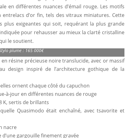
rale en différentes nuances d’émail rouge. Les motifs
entrelacs d’or fin, tels des vitraux miniatures. Cette
s plus exigeantes qui soit, requérant la plus grande
 indiquée pour rehausser au mieux la clarté cristalline
qui le soutient.
tion Homage to Victor Hugo Limited Edition 8
Stylo plume : 165 000€
en résine précieuse noire translu­cide, avec or massif
 au design inspiré de l’architecture gothique de la
nelles ornent chaque côté du ca­puchon
ue-à-jour en différentes nuances de rouge
 K, sertis de brillants
­quelle Quasimodo était en­chaîné, avec tsavorite et
n nacre
 d’une gargouille finement gravée