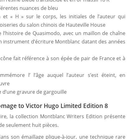
férentes nuances de bleu
et « H » sur le corps, les initiales de l’auteur qui
boiseries du salon chinois de Hauteville House
e l’histoire de Quasimodo, avec un maillon de chaîne
un instrument d’écriture Montblanc datant des années
 cône fait référence à son épée de pair de France et à
mémore l’ l’âge auquel l’auteur s’est éteint, en
uvre
 d’une gravure de gargouille
mage to Victor Hugo Limited Edition 8
ire, la collection Montblanc Writers Edition présente
de seulement huit pièces.
dans son émaillage plique-à-jour, une technique rare