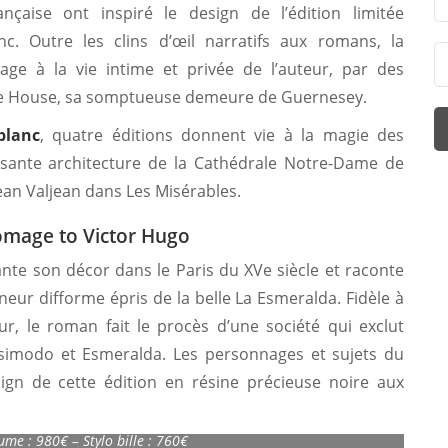
nçaise ont inspiré le design de l’édition limitée
anc. Outre les clins d’œil narratifs aux romans, la
ge à la vie intime et privée de l’auteur, par des
le House, sa somptueuse demeure de Guernesey.
blanc
, quatre éditions donnent vie à la magie des
sante architecture de la Cathédrale Notre-Dame de
ean Valjean dans Les Misérables.
omage to Victor Hugo
te son décor dans le Paris du XVe siècle et raconte
nneur difforme épris de la belle La Esmeralda. Fidèle à
teur, le roman fait le procès d’une société qui exclut
imodo et Esmeralda. Les personnages et sujets du
gn de cette édition en résine précieuse noire aux
ters Edition Homage to Victor Hugo
ume : 980€ – Stylo bille : 760€