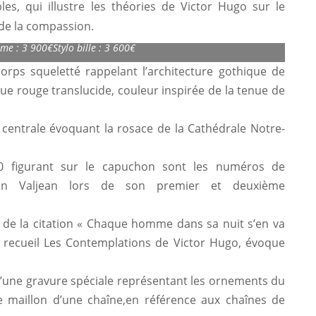
es, qui illustre les théories de Victor Hugo sur le
de la compassion.
on Homage to Victor Hugo Limited Edition 1831
ume : 3 900€Stylo bille : 3 600€
rps squeletté rappelant l’architecture gothique de
e rouge translucide, couleur inspirée de la tenue de
centrale évoquant la rosace de la Cathédrale Notre-
 figurant sur le capuchon sont les numéros de
ean Valjean lors de son premier et deuxième
de la citation « Chaque homme dans sa nuit s’en va
u recueil Les Contemplations de Victor Hugo, évoque
’une gravure spéciale représentant les ornements du
le maillon d’une chaîne,en référence aux chaînes de