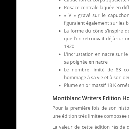
Rosace centrale laquée en dif
« V » gravé sur le capuchon 
figuraient également sur les 
La forme du cône s’inspire d
que l’on retrouvait déjà sur 
1920
L’incrustation en nacre sur le
sa poignée en nacre
Le nombre limité de 83 com
hommage à sa vie et à son oe
Plume en or massif 18 K ornée
Montblanc Writers Edition Ho
Pour la première fois de son histo
une édition très limitée composée 
La valeur de cette édition réside 