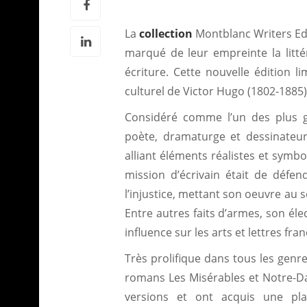
La
collection
Montblanc Writers Edit
marqué de leur empreinte la littér
écriture. Cette nouvelle édition l
culturel de Victor Hugo (1802-1885)
Considéré comme l’un des plus g
poète, dramaturge et dessinateur
alliant éléments réalistes et symb
mission d’écrivain était de défen
l’injustice, mettant son oeuvre au 
Entre autres faits d’armes, son él
influence sur les arts et lettres fran
Très prolifique dans tous les genres
romans Les Misé­rables et Notre-
versions et ont acquis une pla