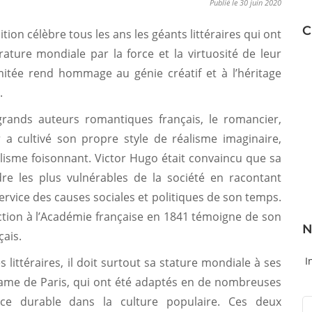
Publié le 30 juin 2020
C
ion célèbre tous les ans les géants littéraires qui ont
ature mondiale par la force et la virtuosité de leur
imitée rend hommage au génie créatif et à l’héritage
.
rands auteurs romantiques français, le romancier,
 a cultivé son propre style de réalisme imaginaire,
olisme foisonnant. Victor Hugo était convaincu que sa
dre les plus vulnérables de la société en racontant
service des causes sociales et politiques de son temps.
ection à l’Académie française en 1841 témoigne de son
N
çais.
I
 littéraires, il doit surtout sa stature mondiale à ses
Dame de Paris, qui ont été adaptés en de nombreuses
ce du­rable dans la culture populaire. Ces deux