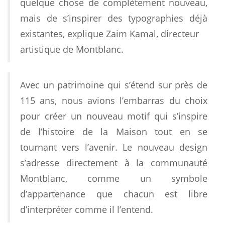
quelque chose de complètement nouveau,
mais de s’inspirer des typographies déjà
existantes, explique Zaim Kamal, directeur
artistique de Montblanc.
Avec un patrimoine qui s’étend sur près de
115 ans, nous avions l’embarras du choix
pour créer un nouveau motif qui s’inspire
de l’histoire de la Maison tout en se
tournant vers l’avenir. Le nouveau design
s’adresse directement à la communauté
Montblanc, comme un symbole
d’appartenance que chacun est libre
La collection Montblanc M_Gram 4810 est présentée depuis le
d’interpréter comme il l’entend.
28 novembre en avant-première sur un pop-up dédié au