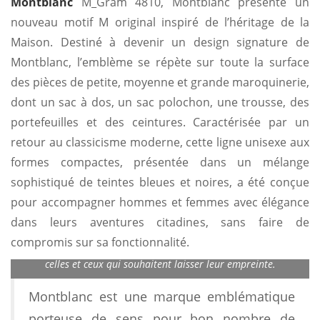
Montblanc
M_Gram 4810, Montblanc présente un
nouveau motif M original inspiré de l’héritage de la
Maison. Destiné à devenir un design signature de
Montblanc, l’emblème se répète sur toute la surface
des pièces de petite, moyenne et grande maroquinerie,
dont un sac à dos, un sac polochon, une trousse, des
portefeuilles et des ceintures. Caractérisée par un
retour au classicisme moderne, cette ligne unisexe aux
formes compactes, présentée dans un mélange
sophistiqué de teintes bleues et noires, a été conçue
pour accompagner hommes et femmes avec élégance
dans leurs aventures citadines, sans faire de
Grâce à des conceptions intelligentes et une forte identité
visuelle axée sur le style et la finalité, la collection Montblanc
compromis sur sa fonctionnalité.
M_Gram 4810 affiche une esthétique audacieuse conçue pour
celles et ceux qui souhaitent laisser leur empreinte.
Montblanc est une marque emblématique
porteuse de sens pour bon nombre de