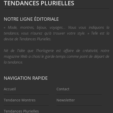
TENDANCES PLURIELLES
NOTRE LIGNE ÉDITORIALE
« Mode, montres, bijoux, voyages... Nous vous indiquons la
tendance, vous n'aurez qu'à trouver votre style. » Telle est la
devise de Tendances Plurielles.
Né de l'idée que l'horlogerie est affaire de créativité, notre
magazine Web a choisi le garde-temps comme point de départ de
la tendance.
NAVIGATION RAPIDE
Accueil
Contact
Tendance Montres
Newsletter
Tendances Plurielles