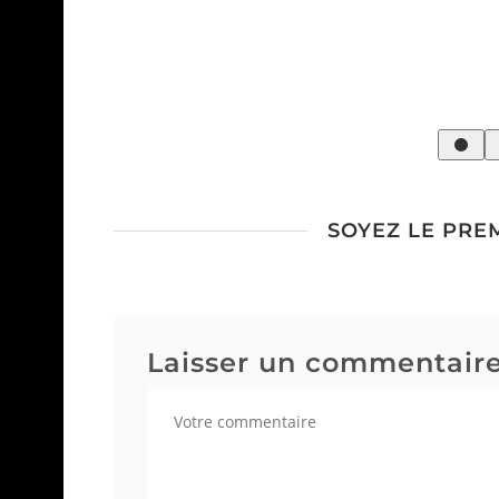
n to
 Gold “Cold
SOYEZ LE PRE
Laisser un commentair