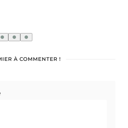
Va
l’
MIER À COMMENTER !
e