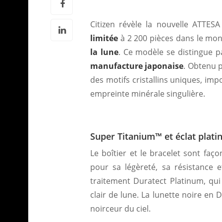
Citizen révèle la nouvelle ATTES
limitée
à 2 200 pièces dans le mo
la lune
. Ce modèle se distingue pa
manufacture japonaise
. Obtenu 
des motifs cristallins uniques, im
empreinte minérale singulière.
Super Titanium™ et éclat plati
Le boîtier et le bracelet sont fa
pour sa légèreté, sa résistance 
traitement Duratect Platinum, qui 
clair de lune. La lunette noire en
noirceur du ciel.