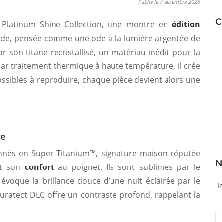
Publié le 7 décembre 2025
C
A Platinum Shine Collection, une montre en
édition
nde, pensée comme une ode à la lumière argentée de
r son titane recristallisé, un matériau inédit pour la
par traitement thermique à haute température, il crée
possibles à reproduire, chaque pièce devient alors une
ne
çonnés en Super Titanium™, signature maison réputée
N
et son
confort
au poignet. Ils sont sublimés par le
évoque la brillance douce d’une nuit éclairée par le
I
 Duratect DLC offre un contraste profond, rappelant la