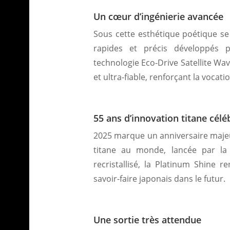
Un cœur d’ingénierie avancée
Sous cette esthétique poétique se
rapides et précis développés p
technologie Eco-Drive Satellite Wa
et ultra-fiable, renforçant la vocat
55 ans d’innovation titane cél
2025 marque un anniversaire majeu
titane au monde, lancée par la
recristallisé, la Platinum Shine
savoir-faire japonais dans le futur.
Une sortie très attendue