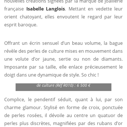
nouvelles créations signées par la marque de joaillerie
française
Isabelle Langlois
. Mettant en vedette leur
orient chatoyant, elles envoutent le regard par leur
esprit baroque.
Offrant un écrin sensuel d’un beau volume, la bague
révèle des perles de culture mises en mouvement dans
une volute d’or jaune, sertie ou non de diamants.
Imposante par sa taille, elle enlace précieusement le
doigt dans une dynamique de style. So chic !
Bague or jaune 750/1000 avec diamants et perles
de culture (Réf R010) : 6 500 €
Complice, le pendentif séduit, quant à lui, par son
charme glamour. Stylisé en forme de croix, ponctuée
de perles rosées, il dévoile au centre un quatuor de
perles plus discrètes, magnifiées par des rubans d’or