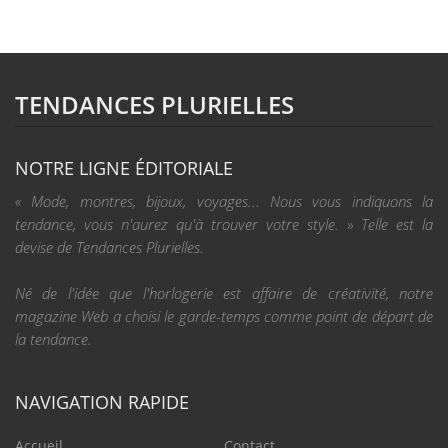
TENDANCES PLURIELLES
NOTRE LIGNE ÉDITORIALE
« Mode, montres, bijoux, voyages... Nous vous indiquons la
tendance, vous n'aurez qu'à trouver votre style. » Telle est la
devise de Tendances Plurielles.
Né de l'idée que l'horlogerie est affaire de créativité, notre
magazine Web a choisi le garde-temps comme point de départ de
la tendance.
NAVIGATION RAPIDE
Accueil
Contact