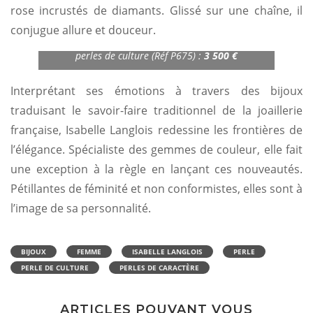
rose incrustés de diamants. Glissé sur une chaîne, il
conjugue allure et douceur.
Pendentif en or rose 750/1000 avec diamants et
perles de culture (Réf P675) :
3 500 €
Interprétant ses émotions à travers des bijoux
traduisant le savoir-faire traditionnel de la joaillerie
française, Isabelle Langlois redessine les frontières de
l’élégance. Spécialiste des gemmes de couleur, elle fait
une exception à la règle en lançant ces nouveautés.
Pétillantes de féminité et non conformistes, elles sont à
l’image de sa personnalité.
BIJOUX
FEMME
ISABELLE LANGLOIS
PERLE
PERLE DE CULTURE
PERLES DE CARACTÈRE
ARTICLES POUVANT VOUS