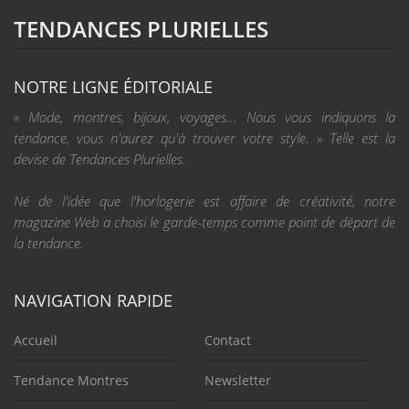
TENDANCES PLURIELLES
NOTRE LIGNE ÉDITORIALE
« Mode, montres, bijoux, voyages... Nous vous indiquons la
tendance, vous n'aurez qu'à trouver votre style. » Telle est la
devise de Tendances Plurielles.
Né de l'idée que l'horlogerie est affaire de créativité, notre
magazine Web a choisi le garde-temps comme point de départ de
la tendance.
NAVIGATION RAPIDE
Accueil
Contact
Tendance Montres
Newsletter