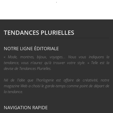
.
TENDANCES PLURIELLES
NOTRE LIGNE ÉDITORIALE
« Mode, montres, bijoux, voyages... Nous vous indiquons la
tendance, vous n'aurez qu'à trouver votre style. » Telle est la
devise de Tendances Plurielles.
Né de l'idée que l'horlogerie est affaire de créativité, notre
magazine Web a choisi le garde-temps comme point de départ de
la tendance.
NAVIGATION RAPIDE