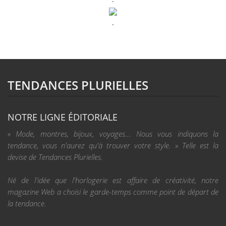
.
TENDANCES PLURIELLES
NOTRE LIGNE ÉDITORIALE
« Mode, montres, bijoux, voyages... Nous vous indiquons la
tendance, vous n'aurez qu'à trouver votre style. » Telle est la
devise de Tendances Plurielles.
Né de l'idée que l'horlogerie est affaire de créativité, notre
magazine Web a choisi le garde-temps comme point de départ de
la tendance.