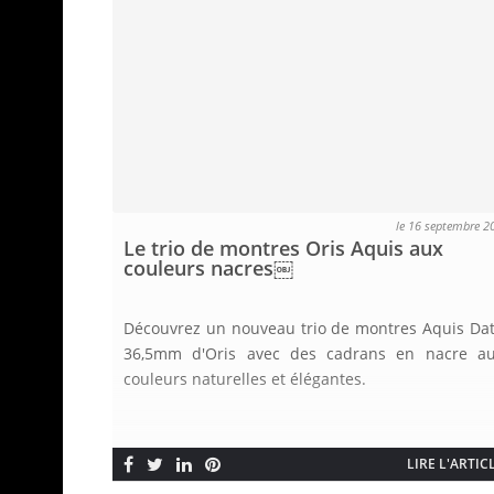
le 16 septembre 2
Le trio de montres Oris Aquis aux
couleurs nacres￼
Découvrez un nouveau trio de montres Aquis Da
36,5mm d'Oris avec des cadrans en nacre a
couleurs naturelles et élégantes.
LIRE L'ARTIC