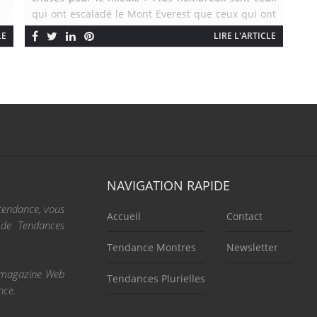
qui ont escaladé le Mont Everest que ceux qui ont
foulé l’Île de Clipperton, le territoire le plus isolé au
LE
LIRE L'ARTICLE
monde. Cette île inhabitée du Pacifique est […]
NAVIGATION RAPIDE
 tendance, vous
Accueil
Contact
e de Tendances
Tendance Montres
Newsletter
re magazine Web
Tendances Plurielles
nce.