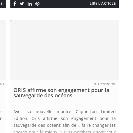
LE
LIRE L'ARTICLE
2021
le 3 janvier 2018
ORIS affirme son engagement pour la
sauvegarde des océans
se
Avec sa nouvelle montre Clipperton Limited
on
Edition, Oris affirme son engagement pour la
sauvegarde des océans afin de « faire changer les
choses pour le mieux. » Plus nombreux sont ceux