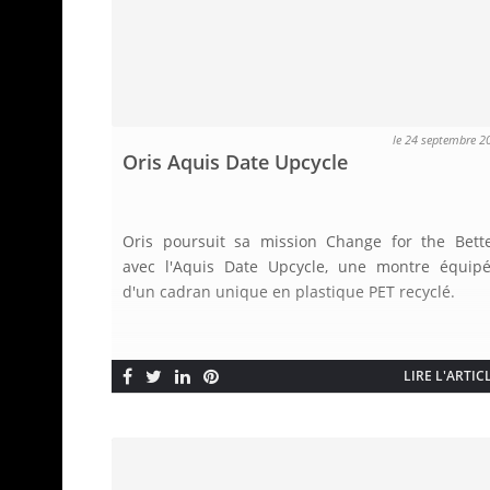
le 24 septembre 2
Oris Aquis Date Upcycle
Oris poursuit sa mission Change for the Bett
avec l'Aquis Date Upcycle, une montre équip
d'un cadran unique en plastique PET recyclé.
LIRE L'ARTIC