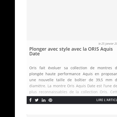
le 25 janvier 2
Plonger avec style avec la ORIS Aquis
Date
Oris fait évoluer sa collection de montres 
plongée haute performance Aquis en proposa
une nouvelle taille de boîtier de 39,5 mm 
diamètre. La montre Oris Aquis Date est l’une d
plus reconnaissables de la collection Oris. Cet
année, la Maison horlogère présente une nouvel
LIRE L'ARTIC
version de sa montre iconique avec un boîtier 
[…]