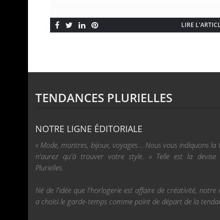
LIRE L'ARTIC
TENDANCES PLURIELLES
NOTRE LIGNE ÉDITORIALE
« Mode, montres, bijoux, voyages... Nous vous indiquons la
n'aurez qu'à trouver votre style. » Telle est la devis
Plurielles.
Né de l'idée que l'horlogerie est affaire de créativité, not
a choisi le garde-temps comme point de départ de la tenda