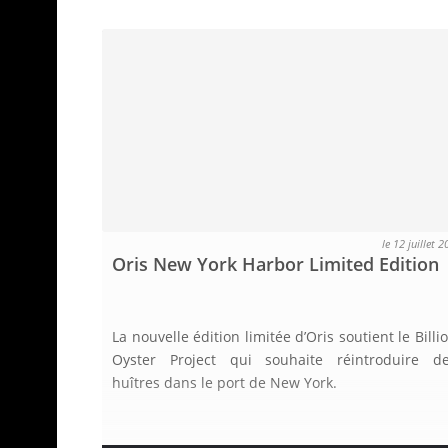
le 12 juillet 
Oris New York Harbor Limited Edition
La nouvelle édition limitée d’Oris soutient le Billi
Oyster Project qui souhaite réintroduire d
huîtres dans le port de New York.