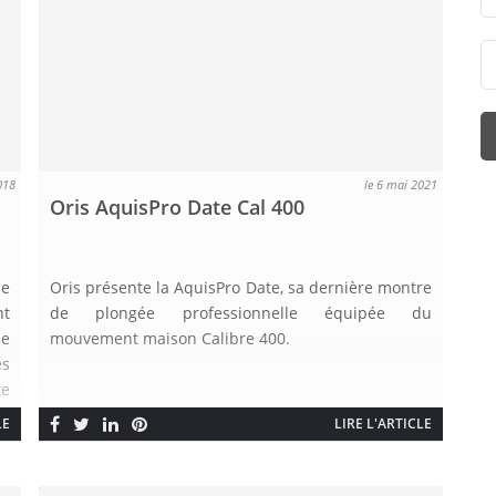
018
le 6 mai 2021
Oris AquisPro Date Cal 400
de
Oris présente la AquisPro Date, sa dernière montre
nt
de plongée professionnelle équipée du
de
mouvement maison Calibre 400.
es
te
le
LE
LIRE L'ARTICLE
de