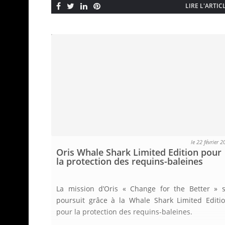
LIRE L'ARTIC
le 22 février 
Oris Whale Shark Limited Edition pour
la protection des requins-baleines
La mission d’Oris « Change for the Better » 
poursuit grâce à la Whale Shark Limited Editi
pour la protection des requins-baleines.