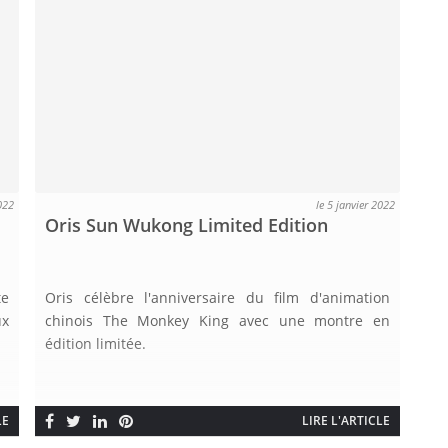
022
le 5 janvier 2022
Oris Sun Wukong Limited Edition
te
Oris célèbre l'anniversaire du film d'animation
ux
chinois The Monkey King avec une montre en
édition limitée.
LE
LIRE L'ARTICLE