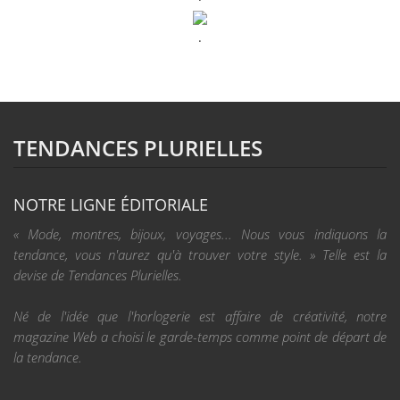
.
TENDANCES PLURIELLES
NOTRE LIGNE ÉDITORIALE
« Mode, montres, bijoux, voyages... Nous vous indiquons la
tendance, vous n'aurez qu'à trouver votre style. » Telle est la
devise de Tendances Plurielles.
Né de l'idée que l'horlogerie est affaire de créativité, notre
magazine Web a choisi le garde-temps comme point de départ de
la tendance.