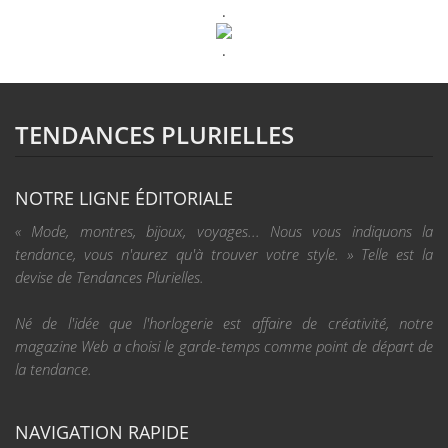
.
.
TENDANCES PLURIELLES
NOTRE LIGNE ÉDITORIALE
« Mode, montres, bijoux, voyages... Nous vous indiquons la
tendance, vous n'aurez qu'à trouver votre style. » Telle est la
devise de Tendances Plurielles.
Né de l'idée que l'horlogerie est affaire de créativité, notre
magazine Web a choisi le garde-temps comme point de départ de
la tendance.
NAVIGATION RAPIDE