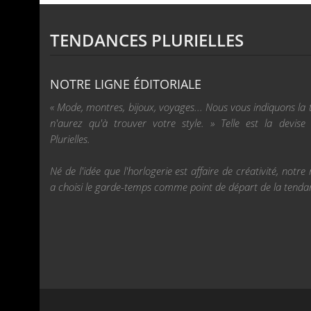
TENDANCES PLURIELLES
NOTRE LIGNE ÉDITORIALE
« Mode, montres, bijoux, voyages... Nous vous indiquons la
n'aurez qu'à trouver votre style. » Telle est la devis
Plurielles.
Né de l'idée que l'horlogerie est affaire de créativité, not
a choisi le garde-temps comme point de départ de la tenda