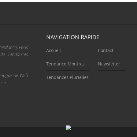
NAVIGATION RAPIDE
 tendance, vous
Accueil
Contact
e de Tendances
Tendance Montres
Newsletter
re magazine Web
Tendances Plurielles
nce.