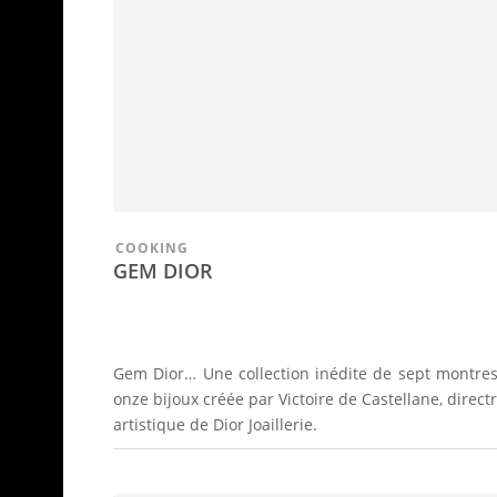
COOKING
GEM DIOR
Gem Dior… Une collection inédite de sept montres
onze bijoux créée par Victoire de Castellane, directr
artistique de Dior Joaillerie.