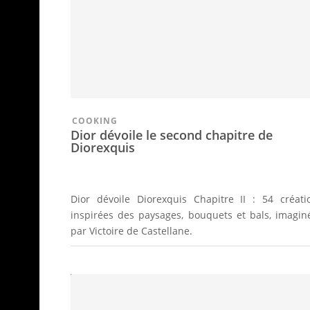
COOKING
Dior dévoile le second chapitre de
Diorexquis
Dior dévoile Diorexquis Chapitre II : 54 créati
inspirées des paysages, bouquets et bals, imagin
par Victoire de Castellane.