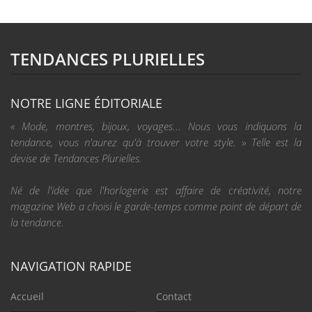
TENDANCES PLURIELLES
NOTRE LIGNE ÉDITORIALE
« Mode, montres, bijoux, voyages... Nous vous indiquons la
tendance, vous n'aurez qu'à trouver votre style. » Telle est la
devise de Tendances Plurielles.
Né de l'idée que l'horlogerie est affaire de créativité, notre
magazine Web a choisi le garde-temps comme point de départ de
la tendance.
NAVIGATION RAPIDE
Accueil
Contact